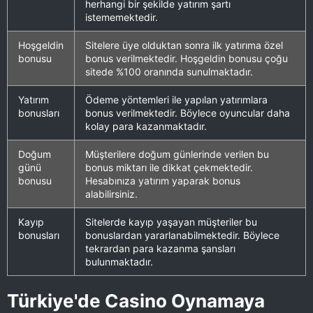
herhangi bir şekilde yatırım şartı
istememektedir.
Hoşgeldin
Sitelere üye olduktan sonra ilk yatırıma özel
bonusu
bonus verilmektedir. Hoşgeldin bonusu çoğu
sitede %100 oranında sunulmaktadır.
Yatırım
Ödeme yöntemleri ile yapılan yatırımlara
bonusları
bonus verilmektedir. Böylece oyuncular daha
kolay para kazanmaktadır.
Doğum
Müşterilere doğum günlerinde verilen bu
günü
bonus miktarı ile dikkat çekmektedir.
bonusu
Hesabınıza yatırım yaparak bonus
alabilirsiniz.
Kayıp
Sitelerde kayıp yaşayan müşteriler bu
bonusları
bonuslardan yararlanabilmektedir. Böylece
tekrardan para kazanma şansları
bulunmaktadır.
Türkiye'de Casino Oynamaya