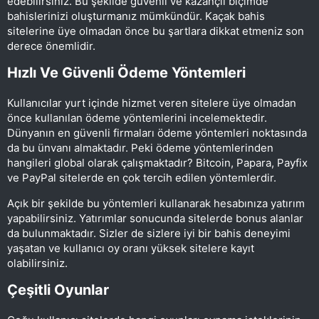
edebilirsiniz. Bu şekilde güvenli ve kazançlı biçimde
bahislerinizi oluşturmanız mümkündür. Kaçak bahis
sitelerine üye olmadan önce bu şartlara dikkat etmeniz son
derece önemlidir.
Hızlı Ve Güvenli Ödeme Yöntemleri
Kullanıcılar yurt içinde hizmet veren sitelere üye olmadan
önce kullanılan ödeme yöntemlerini incelemektedir.
Dünyanın en güvenli firmaları ödeme yöntemleri noktasında
da bu ünvanı almaktadır. Peki ödeme yöntemlerinden
hangileri global olarak çalışmaktadır? Bitcoin, Papara, Payfix
ve PayPal sitelerde en çok tercih edilen yöntemlerdir.
Açık bir şekilde bu yöntemleri kullanarak hesabınıza yatırım
yapabilirsiniz. Yatırımlar sonucunda sitelerde bonus alanlar
da bulunmaktadır. Sizler de sizlere iyi bir bahis deneyimi
yaşatan ve kullanıcı oy oranı yüksek sitelere kayıt
olabilirsiniz.
Çeşitli Oyunlar